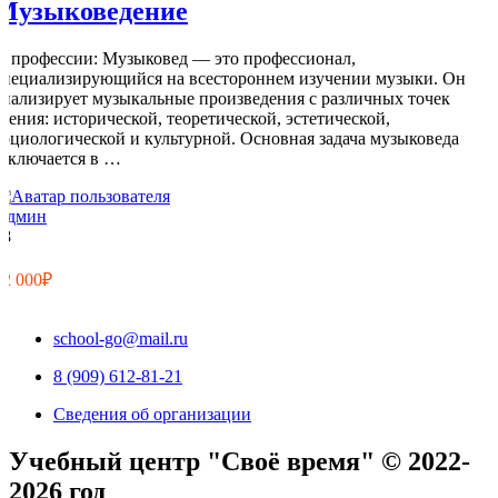
Музыковедение
О профессии: Музыковед — это профессионал,
специализирующийся на всестороннем изучении музыки. Он
анализирует музыкальные произведения с различных точек
зрения: исторической, теоретической, эстетической,
социологической и культурной. Основная задача музыковеда
заключается в …
Админ
18
0
12 000₽
school-go@mail.ru
8 (909) 612-81-21
Сведения об организации
Учебный центр "Своё время" © 2022-
2026 год