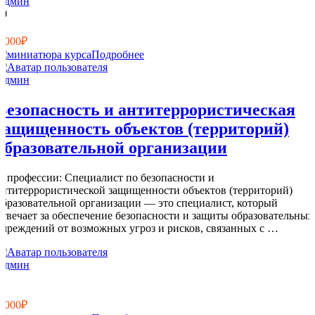
Админ
10
0
8 000₽
Подробнее
Админ
Безопасность и антитеррористическая
защищенность объектов (территорий)
образовательной организации
О профессии: Специалист по безопасности и
антитеррористической защищенности объектов (территорий)
образовательной организации — это специалист, который
отвечает за обеспечение безопасности и защиты образовательных
учреждений от возможных угроз и рисков, связанных с …
Админ
6
0
8 000₽