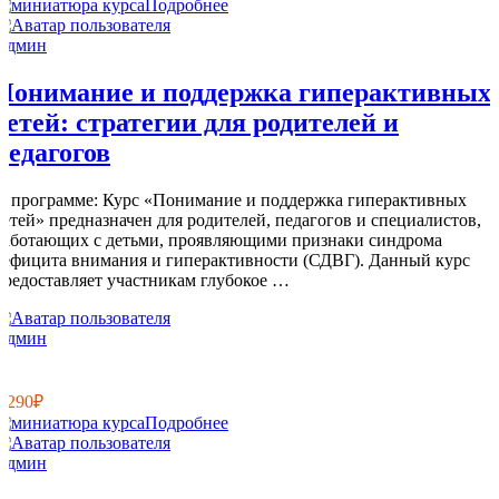
Подробнее
Админ
Понимание и поддержка гиперактивных
детей: стратегии для родителей и
педагогов
О программе: Курс «Понимание и поддержка гиперактивных
детей» предназначен для родителей, педагогов и специалистов,
работающих с детьми, проявляющими признаки синдрома
дефицита внимания и гиперактивности (СДВГ). Данный курс
предоставляет участникам глубокое …
Админ
6
0
2 290₽
Подробнее
Админ