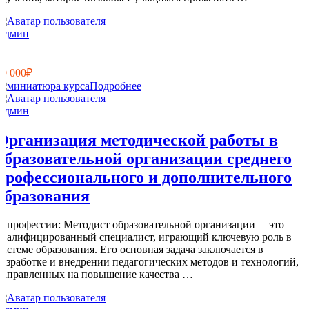
Админ
8
0
10 000₽
Подробнее
Админ
Организация методической работы в
образовательной организации среднего
профессионального и дополнительного
образования
О профессии: Методист образовательной организации— это
квалифицированный специалист, играющий ключевую роль в
системе образования. Его основная задача заключается в
разработке и внедрении педагогических методов и технологий,
направленных на повышение качества …