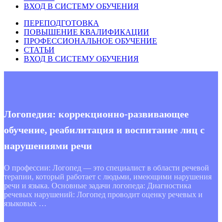
ВХОД В СИСТЕМУ ОБУЧЕНИЯ
ПЕРЕПОДГОТОВКА
ПОВЫШЕНИЕ КВАЛИФИКАЦИИ
ПРОФЕССИОНАЛЬНОЕ ОБУЧЕНИЕ
СТАТЬИ
ВХОД В СИСТЕМУ ОБУЧЕНИЯ
Логопедия: коррекционно-развивающее
обучение, реабилитация и воспитание лиц с
нарушениями речи
О профессии: Логопед — это специалист в области речевой
терапии, который работает с людьми, имеющими нарушения
речи и языка. Основные задачи логопеда: Диагностика
речевых нарушений: Логопед проводит оценку речевых и
языковых …