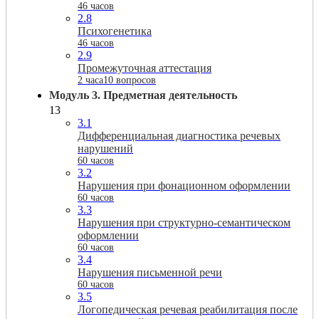
46 часов
2.8
Психогенетика
46 часов
2.9
Промежуточная аттестация
2 часа
10 вопросов
Модуль 3. Предметная деятельность
13
3.1
Дифференциальная диагностика речевых
нарушений
60 часов
3.2
Нарушения при фонационном оформлении
60 часов
3.3
Нарушения при структурно-семантическом
оформлении
60 часов
3.4
Нарушения письменной речи
60 часов
3.5
Логопедическая речевая реабилитация после