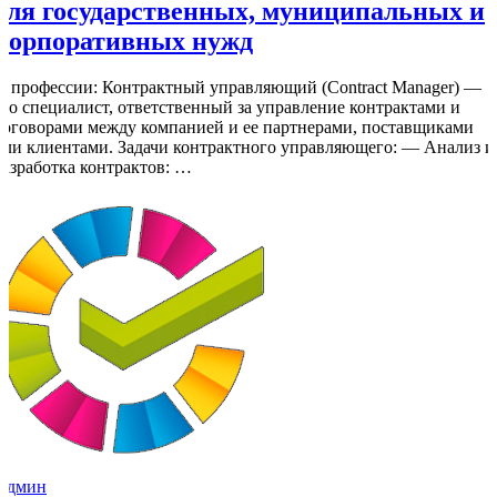
для государственных, муниципальных и
корпоративных нужд
О профессии: Контрактный управляющий (Contract Manager) —
это специалист, ответственный за управление контрактами и
договорами между компанией и ее партнерами, поставщиками
или клиентами. Задачи контрактного управляющего: — Анализ и
разработка контрактов: …
Админ