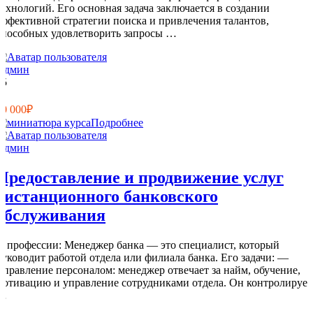
технологий. Его основная задача заключается в создании
эффективной стратегии поиска и привлечения талантов,
способных удовлетворить запросы …
Админ
15
0
10 000₽
Подробнее
Админ
Предоставление и продвижение услуг
дистанционного банковского
обслуживания
О профессии: Менеджер банка — это специалист, который
руководит работой отдела или филиала банка. Его задачи: —
Управление персоналом: менеджер отвечает за найм, обучение,
мотивацию и управление сотрудниками отдела. Он контролирует
…