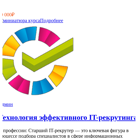
11
0
10 000₽
Подробнее
Админ
Технология эффективного IT-рекрутинга
О профессии: Старший IT-рекрутер — это ключевая фигура в
процессе подбора специалистов в сфере информационных