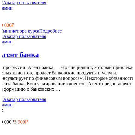
Админ
11
0
10 000₽
Подробнее
Админ
Агент банка
О профессии: Агент банка — это специалист, который привлекае
новых клиентов, продаёт банковские продукты и услуги,
консультирует по финансовым вопросам. Некоторые обязанности
агента банка: Консультирование клиентов. Агент предоставляет
информацию о банковских …
Админ
12
0
10 000₽
5 900₽