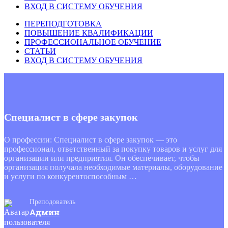
ВХОД В СИСТЕМУ ОБУЧЕНИЯ
ПЕРЕПОДГОТОВКА
ПОВЫШЕНИЕ КВАЛИФИКАЦИИ
ПРОФЕССИОНАЛЬНОЕ ОБУЧЕНИЕ
СТАТЬИ
ВХОД В СИСТЕМУ ОБУЧЕНИЯ
Специалист в сфере закупок
О профессии: Специалист в сфере закупок — это
профессионал, ответственный за покупку товаров и услуг для
организации или предприятия. Он обеспечивает, чтобы
организация получала необходимые материалы, оборудование
и услуги по конкурентоспособным …
Преподователь
Админ