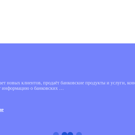
ает новых клиентов, продаёт банковские продукты и услуги, ко
ет информацию о банковских …
ие