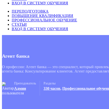
ВХОД В СИСТЕМУ ОБУЧЕНИЯ
ПЕРЕПОДГОТОВКА
ПОВЫШЕНИЕ КВАЛИФИКАЦИИ
ПРОФЕССИОНАЛЬНОЕ ОБУЧЕНИЕ
СТАТЬИ
ВХОД В СИСТЕМУ ОБУЧЕНИЯ
Агент банка
О профессии: Агент банка — это специалист, который привлек
агента банка: Консультирование клиентов. Агент предоставля
Преподователь
Разделы
Админ
330 часов
,
Профессиональное обучен