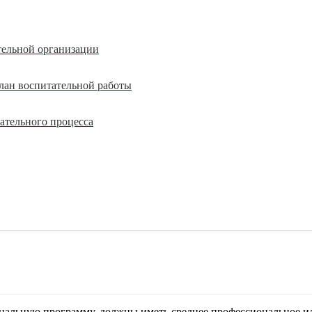
тельной организации
лан воспитательной работы
ательного процесса
альную программу, должны иметь среднее профессиональное ил