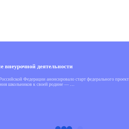
ие внеурочной деятельности
 Российской Федерации анонсировало старт федерального проек
ения школьников к своей родине — …