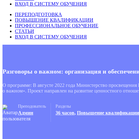
ВХОД В СИСТЕМУ ОБУЧЕНИЯ
ПЕРЕПОДГОТОВКА
ПОВЫШЕНИЕ КВАЛИФИКАЦИИ
ПРОФЕССИОНАЛЬНОЕ ОБУЧЕНИЕ
СТАТЬИ
ВХОД В СИСТЕМУ ОБУЧЕНИЯ
Разговоры о важном: организация и обеспечен
О программе: В августе 2022 года Министерство просвещения
о важном». Проект направлен на развитие ценностного отнош
Преподователь
Разделы
Админ
36 часов
,
Повышение квалификации