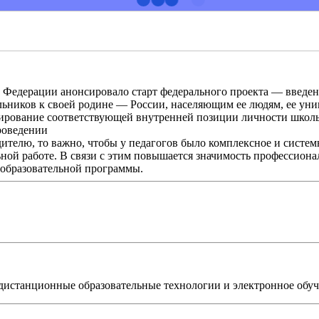
 Федерации анонсировало старт федерального проекта — введен
ьников к своей родине — России, населяющим ее людям, ее уник
ирование соответствующей внутренней позиции личности школь
роведении
дителю, то важно, чтобы у педагогов было комплексное и систе
ной работе. В связи с этим повышается значимость профессион
 образовательной программы.
дистанционные образовательные технологии и электронное обуч