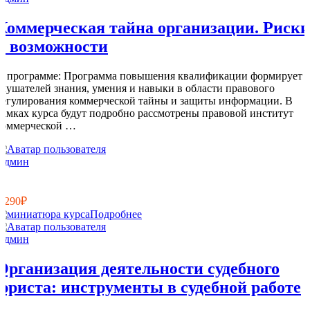
Коммерческая тайна организации. Риски
и возможности
О программе: Программа повышения квалификации формирует 
слушателей знания, умения и навыки в области правового
регулирования коммерческой тайны и защиты информации. В
рамках курса будут подробно рассмотрены правовой институт
коммерческой …
Админ
6
0
2 290₽
Подробнее
Админ
Организация деятельности судебного
юриста: инструменты в судебной работе