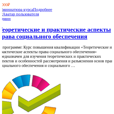
8 000₽
Подробнее
Админ
Теоретические и практические аспекты
права социального обеспечения
О программе: Курс повышения квалификации «Теоретические и
практические аспекты права социального обеспечения»
предназначен для изучения теоретических и практических
аспектов и особенностей рассмотрения и разъяснения основ прав
социального обеспечения и социального …