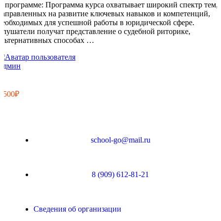
О программе: Программа курса охватывает широкий спектр тем,
направленных на развитие ключевых навыков и компетенций,
необходимых для успешной работы в юридической сфере.
Слушатели получат представление о судебной риторике,
альтернативных способах …
Админ
8
0
2 500₽
school-go@mail.ru
8 (909) 612-81-21
Сведения об организации