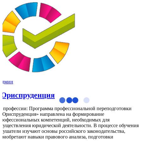
Админ
Юриспруденция
О профессии: Программа профессиональной переподготовки
«Юриспруденция» направлена на формирование
профессиональных компетенций, необходимых для
осуществления юридической деятельности. В процессе обучения
слушатели изучают основы российского законодательства,
приобретают навыки правового анализа, подготовки