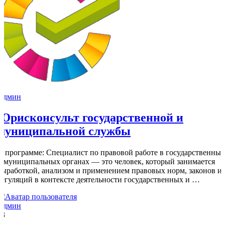
Админ
Юрисконсульт государственной и
муниципальной службы
О программе: Специалист по правовой работе в государственных
и муниципальных органах — это человек, который занимается
выработкой, анализом и применением правовых норм, законов и
регуляций в контексте деятельности государственных и …
Админ
13
2