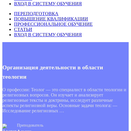
ВХОД В СИСТЕМУ ОБУЧЕНИЯ
ПЕРЕПОДГОТОВКА
ПОВЫШЕНИЕ КВАЛИФИКАЦИИ
ПРОФЕССИОНАЛЬНОЕ ОБУЧЕНИЕ
СТАТЬИ
ВХОД В СИСТЕМУ ОБУЧЕНИЯ
Организация деятельности в области
теологии
О профессии: Теолог — это специалист в области теологии и
религиозных вопросов. Он изучает и анализирует
религиозные тексты и доктрины, исследует различные
аспекты религиозной веры. Основные задачи теолога: —
Исследование религиозных …
Преподователь