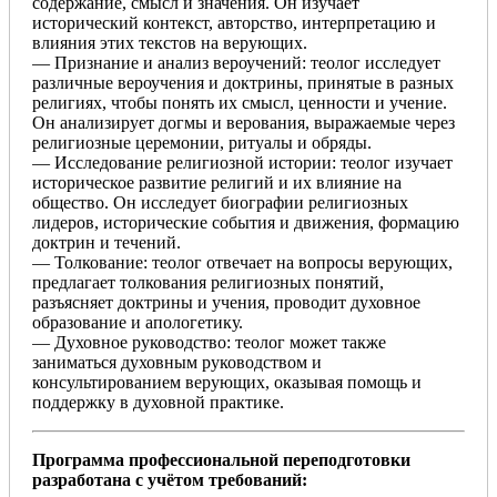
содержание, смысл и значения. Он изучает
исторический контекст, авторство, интерпретацию и
влияния этих текстов на верующих.
— Признание и анализ вероучений: теолог исследует
различные вероучения и доктрины, принятые в разных
религиях, чтобы понять их смысл, ценности и учение.
Он анализирует догмы и верования, выражаемые через
религиозные церемонии, ритуалы и обряды.
— Исследование религиозной истории: теолог изучает
историческое развитие религий и их влияние на
общество. Он исследует биографии религиозных
лидеров, исторические события и движения, формацию
доктрин и течений.
— Толкование: теолог отвечает на вопросы верующих,
предлагает толкования религиозных понятий,
разъясняет доктрины и учения, проводит духовное
образование и апологетику.
— Духовное руководство: теолог может также
заниматься духовным руководством и
консультированием верующих, оказывая помощь и
поддержку в духовной практике.
Программа профессиональной переподготовки
разработана с учётом требований: