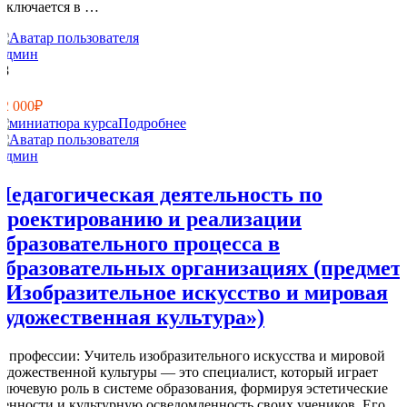
заключается в …
Админ
18
0
12 000₽
Подробнее
Админ
Педагогическая деятельность по
проектированию и реализации
образовательного процесса в
образовательных организациях (предмет
«Изобразительное искусство и мировая
художественная культура»)
О профессии: Учитель изобразительного искусства и мировой
художественной культуры — это специалист, который играет
ключевую роль в системе образования, формируя эстетические
ценности и культурную осведомленность своих учеников. Его