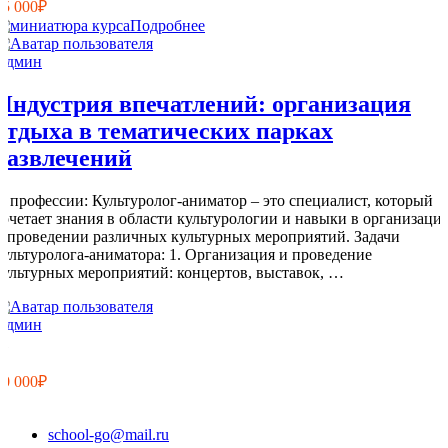
15 000₽
Подробнее
Админ
Индустрия впечатлений: организация
отдыха в тематических парках
развлечений
О профессии: Культуролог-аниматор – это специалист, который
сочетает знания в области культурологии и навыки в организаци
и проведении различных культурных мероприятий. Задачи
культуролога-аниматора: 1. Организация и проведение
культурных мероприятий: концертов, выставок, …
Админ
11
0
10 000₽
school-go@mail.ru