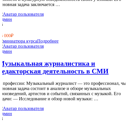
основная задача заключается …
Админ
36
1
15 000₽
Подробнее
Админ
Музыкальная журналистика и
редакторская деятельность в СМИ
О профессии: Музыкальный журналист — это профессионал, чья
основная задача состоит в анализе и обзоре музыкальных
произведений, артистов и событий, связанных с музыкой. Его
задачи: — Исследование и обзор новой музыки: …
Админ
18
0