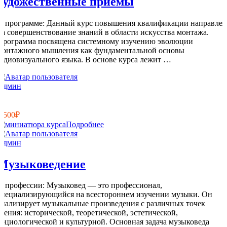
художественные приемы
О программе: Данный курс повышения квалификации направлен
на совершенствование знаний в области искусства монтажа.
Программа посвящена системному изучению эволюции
монтажного мышления как фундаментальной основы
аудиовизуального языка. В основе курса лежит …
Админ
8
0
2 500₽
Подробнее
Админ
Музыковедение
О профессии: Музыковед — это профессионал,
специализирующийся на всестороннем изучении музыки. Он
анализирует музыкальные произведения с различных точек
зрения: исторической, теоретической, эстетической,
социологической и культурной. Основная задача музыковеда