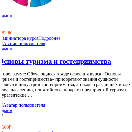
Админ
6
1
1 850₽
Подробнее
Админ
Основы туризма и гостеприимства
О программе: Обучающиеся в ходе освоения курса «Основы
туризма и гостеприимства» приобретают знания сущности
сервиса в индустрии гостеприимства, а также о различных видах
услуг населению, понятийного аппарата предприятий туризма
(турагентские …
Админ
12
2
2 500₽