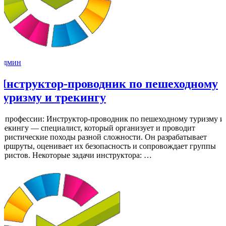
Админ
Инструктор-проводник по пешеходному
туризму и трекингу
О профессии: Инструктор-проводник по пешеходному туризму и
трекингу — специалист, который организует и проводит
туристические походы разной сложности. Он разрабатывает
маршруты, оценивает их безопасность и сопровождает группы
туристов. Некоторые задачи инструктора: …