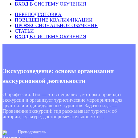
ВХОД В СИСТЕМУ ОБУЧЕНИЯ
ПЕРЕПОДГОТОВКА
ПОВЫШЕНИЕ КВАЛИФИКАЦИИ
ПРОФЕССИОНАЛЬНОЕ ОБУЧЕНИЕ
СТАТЬИ
ВХОД В СИСТЕМУ ОБУЧЕНИЯ
Экскурсоведение: основы организации
экскурсионной деятельности
О профессии: Гид — это специалист, который проводит
экскурсии и организует туристические мероприятия для
групп или индивидуальных туристов. Задачи гида: —
Проведение экскурсий: гид рассказывает туристам об
истории, культуре, достопримечательностях и …
Преподователь