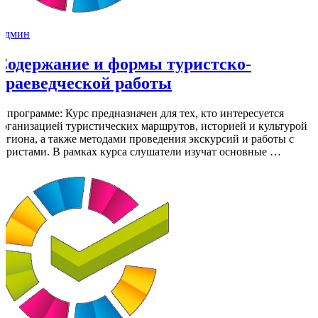
Админ
Содержание и формы туристско-
краеведческой работы
О программе: Курс предназначен для тех, кто интересуется
организацией туристических маршрутов, историей и культурой
региона, а также методами проведения экскурсий и работы с
туристами. В рамках курса слушатели изучат основные …