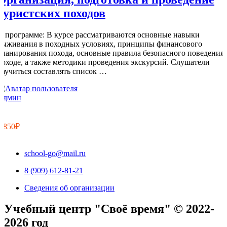
туристских походов
О программе: В курсе рассматриваются основные навыки
выживания в походных условиях, принципы финансового
планирования похода, основные правила безопасного поведения 
походе, а также методики проведения экскурсий. Слушатели
научиться составлять список …
Админ
5
2
1 850₽
school-go@mail.ru
8 (909) 612-81-21
Сведения об организации
Учебный центр "Своё время" © 2022-
2026 год