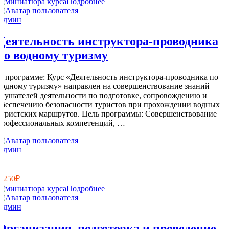
Подробнее
Админ
Деятельность инструктора-проводника
по водному туризму
О программе: Курс «Деятельность инструктора-проводника по
водному туризму» направлен на совершенствование знаний
слушателей деятельности по подготовке, сопровождению и
обеспечению безопасности туристов при прохождении водных
туристских маршрутов. Цель программы: Совершенствование
профессиональных компетенций, …
Админ
3
1
1 250₽
Подробнее
Админ
Организация, подготовка и проведение