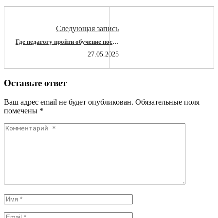
Следующая запись
Где педагогу пройти обучение после
1 сентября 2025 года: разбираем
27.05.2025
новые поправки в закон
Оставьте ответ
Ваш адрес email не будет опубликован.
Обязательные поля
помечены
*