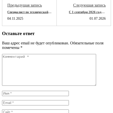
Предыдущая запись
Следующая запись
Специалист по технической
С 1 сентября 2026 года в
защите информации: кто это
обучении мастеров
04.11.2025
01.07.2026
такой и как им стать?
производственного обучения
вождению (инструкторов) и
преподавателей автошкол
действительно грядут
Оставьте ответ
серьёзные изменения.
Ваш адрес email не будет опубликован.
Обязательные поля
помечены
*