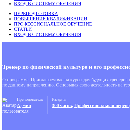
ВХОД В СИСТЕМУ ОБУЧЕНИЯ
ПЕРЕПОДГОТОВКА
ПОВЫШЕНИЕ КВАЛИФИКАЦИИ
ПРОФЕССИОНАЛЬНОЕ ОБУЧЕНИЕ
СТАТЬИ
ВХОД В СИСТЕМУ ОБУЧЕНИЯ
Тренер по физической культуре и его професси
О программе: Приглашаем вас на курсы для будущих тренеров
по данному направлению. Основывая свою деятельность на те
Преподователь
Разделы
Админ
300 часов
,
Профессиональная перепо