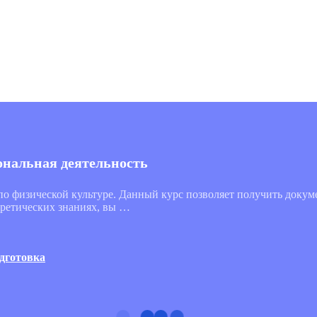
ональная деятельность
 по физической культуре. Данный курс позволяет получить доку
оретических знаниях, вы …
дготовка