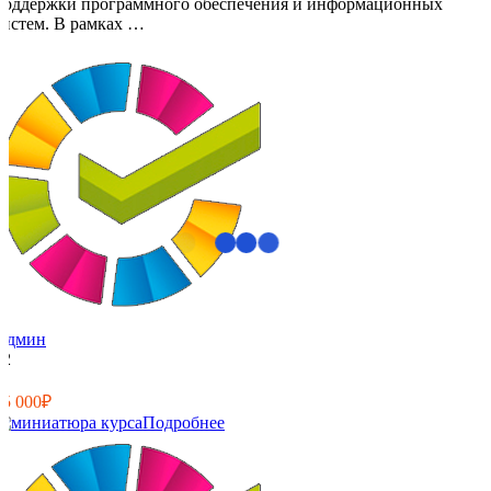
поддержки программного обеспечения и информационных
систем. В рамках …
Админ
32
0
15 000₽
Подробнее