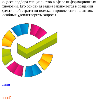
процессе подбора специалистов в сфере информационных
технологий. Его основная задача заключается в создании
эффективной стратегии поиска и привлечения талантов,
способных удовлетворить запросы …
Админ
15
0
10 000₽