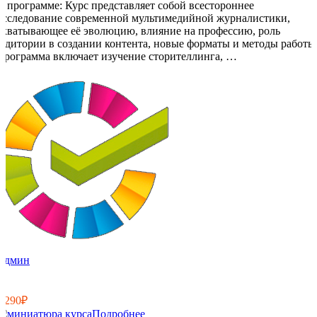
О программе: Курс представляет собой всестороннее
исследование современной мультимедийной журналистики,
охватывающее её эволюцию, влияние на профессию, роль
аудитории в создании контента, новые форматы и методы работы
Программа включает изучение сторителлинга, …
Админ
6
0
2 290₽
Подробнее