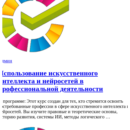
Админ
Использование искусственного
интеллекта и нейросетей в
профессиональной деятельности
О программе: Этот курс создан для тех, кто стремится освоить
востребованные профессии в сфере искусственного интеллекта и
нейросетей. Вы изучите правовые и теоретические основы,
историю развития, системы ИИ, методы логического …