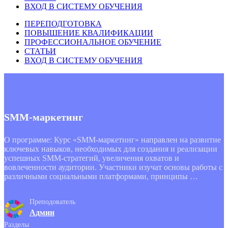
ВХОД В СИСТЕМУ ОБУЧЕНИЯ
ПЕРЕПОДГОТОВКА
ПОВЫШЕНИЕ КВАЛИФИКАЦИИ
ПРОФЕССИОНАЛЬНОЕ ОБУЧЕНИЕ
СТАТЬИ
ВХОД В СИСТЕМУ ОБУЧЕНИЯ
SMM-маркетинг
О программе: Курс «SMM-маркетинг» направлен на развитие
ключевых навыков, необходимых для создания и реализации
успешных SMM-стратегий, увеличения охватов и
вовлеченности аудитории. Участники изучат основы работы с
различными социальными платформами, принципы …
Преподователь
Админ
Разделы