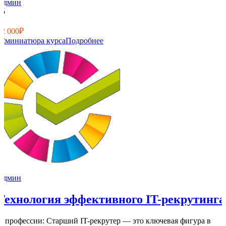
Админ
15
1
12 000₽
Подробнее
Админ
Технология эффективного IT-рекрутинга
О профессии: Старший IT-рекрутер — это ключевая фигура в