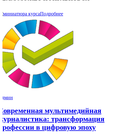
Подробнее
Админ
Современная мультимедийная
журналистика: трансформация
профессии в цифровую эпоху