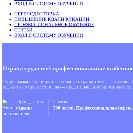
ВХОД В СИСТЕМУ ОБУЧЕНИЯ
ПЕРЕПОДГОТОВКА
ПОВЫШЕНИЕ КВАЛИФИКАЦИИ
ПРОФЕССИОНАЛЬНОЕ ОБУЧЕНИЕ
СТАТЬИ
ВХОД В СИСТЕМУ ОБУЧЕНИЯ
Охрана труда и её профессиональные особенно
О программе: Специалист в области охраны труда — это ключе
задача этого профессионала — предотвращение производстве
Преподователь
Разделы
Админ
300 часов
,
Профессиональная перепо