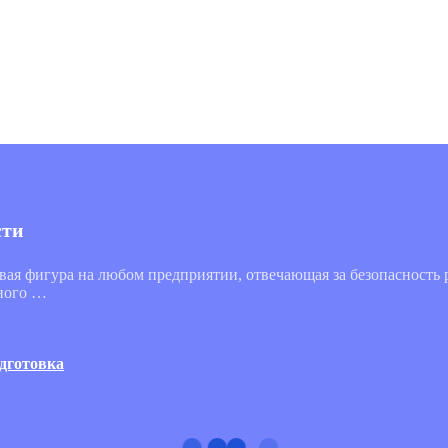
сти
вая фигура на любом предприятии, отвечающая за безопасность 
нного …
дготовка