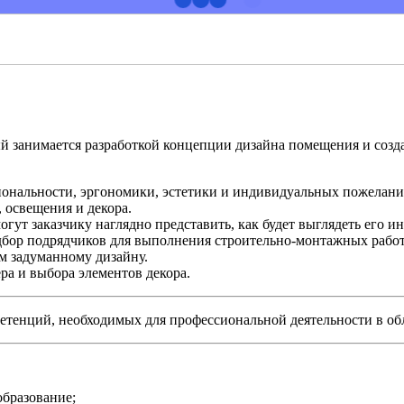
ый занимается разработкой концепции дизайна помещения и созд
иональности, эргономики, эстетики и индивидуальных пожелани
 освещения и декора.
гут заказчику наглядно представить, как будет выглядеть его и
одбор подрядчиков для выполнения строительно-монтажных работ
ем задуманному дизайну.
ра и выбора элементов декора.
енций, необходимых для профессиональной деятельности в обла
образование;