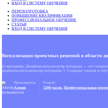
ВХОД В СИСТЕМУ ОБУЧЕНИЯ
ПЕРЕПОДГОТОВКА
ПОВЫШЕНИЕ КВАЛИФИКАЦИИ
ПРОФЕССИОНАЛЬНОЕ ОБУЧЕНИЕ
СТАТЬИ
ВХОД В СИСТЕМУ ОБУЧЕНИЯ
Визуализация проектных решений в области д
О программе: Дизайнер-визуализатор интерьера — это специал
дизайнера-визуализатора интерьера: 1. Создание эскизов и че
Преподователь
Разделы
Админ
1200 часов
,
Профессиональная переп