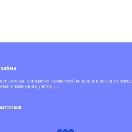
изайна
ист, который занимается разработкой концепции дизайна помещ
ртежей помещения с учетом …
одготовка